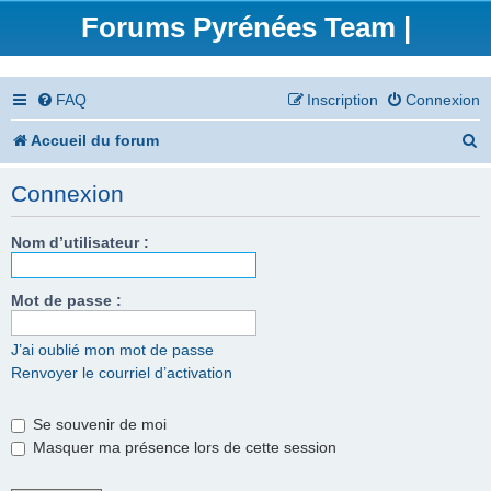
Forums Pyrénées Team |
FAQ
Inscription
Connexion
R
Accueil du forum
e
Connexion
c
h
Nom d’utilisateur :
e
Mot de passe :
r
c
J’ai oublié mon mot de passe
Renvoyer le courriel d’activation
h
e
Se souvenir de moi
r
Masquer ma présence lors de cette session