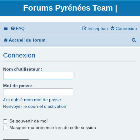
Forums Pyrénées Team |
FAQ
Inscription
Connexion
R
Accueil du forum
e
Connexion
c
h
Nom d’utilisateur :
e
Mot de passe :
r
c
J’ai oublié mon mot de passe
Renvoyer le courriel d’activation
h
e
Se souvenir de moi
r
Masquer ma présence lors de cette session