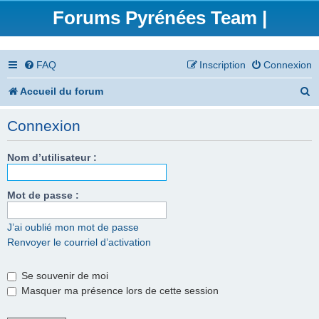
Forums Pyrénées Team |
FAQ
Inscription
Connexion
R
Accueil du forum
e
Connexion
c
h
Nom d’utilisateur :
e
Mot de passe :
r
c
J’ai oublié mon mot de passe
Renvoyer le courriel d’activation
h
e
Se souvenir de moi
r
Masquer ma présence lors de cette session