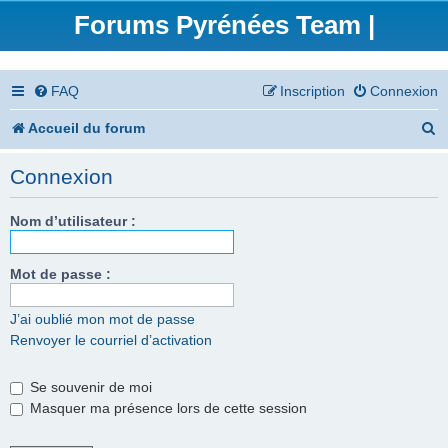
Forums Pyrénées Team |
FAQ
Inscription
Connexion
R
Accueil du forum
e
Connexion
c
h
Nom d’utilisateur :
e
Mot de passe :
r
c
J’ai oublié mon mot de passe
Renvoyer le courriel d’activation
h
e
Se souvenir de moi
r
Masquer ma présence lors de cette session