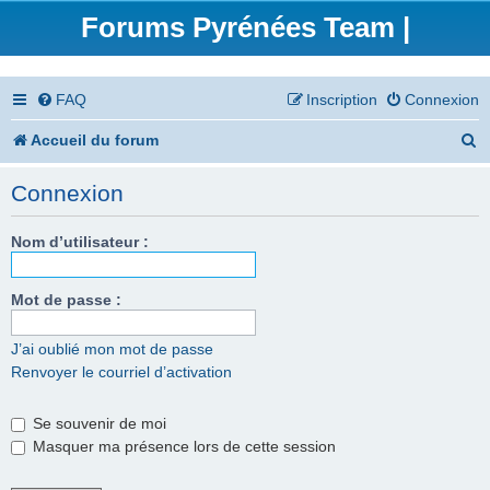
Forums Pyrénées Team |
FAQ
Inscription
Connexion
R
Accueil du forum
e
Connexion
c
h
Nom d’utilisateur :
e
Mot de passe :
r
c
J’ai oublié mon mot de passe
Renvoyer le courriel d’activation
h
e
Se souvenir de moi
r
Masquer ma présence lors de cette session