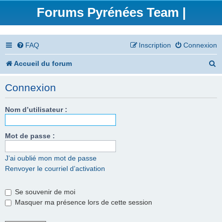
Forums Pyrénées Team |
FAQ
Inscription
Connexion
R
Accueil du forum
e
Connexion
c
h
Nom d’utilisateur :
e
Mot de passe :
r
c
J’ai oublié mon mot de passe
Renvoyer le courriel d’activation
h
e
Se souvenir de moi
r
Masquer ma présence lors de cette session