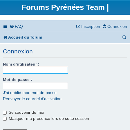
Forums Pyrénées Team |
FAQ
Inscription
Connexion
R
Accueil du forum
e
Connexion
c
h
Nom d’utilisateur :
e
Mot de passe :
r
c
J’ai oublié mon mot de passe
Renvoyer le courriel d’activation
h
e
Se souvenir de moi
r
Masquer ma présence lors de cette session