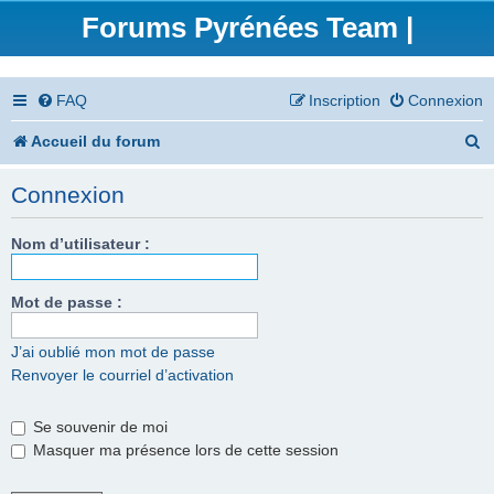
Forums Pyrénées Team |
FAQ
Inscription
Connexion
R
Accueil du forum
e
Connexion
c
h
Nom d’utilisateur :
e
Mot de passe :
r
c
J’ai oublié mon mot de passe
Renvoyer le courriel d’activation
h
e
Se souvenir de moi
r
Masquer ma présence lors de cette session