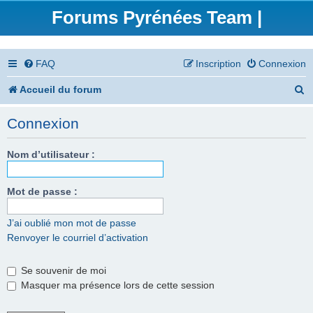
Forums Pyrénées Team |
FAQ
Inscription
Connexion
R
Accueil du forum
e
Connexion
c
h
Nom d’utilisateur :
e
Mot de passe :
r
c
J’ai oublié mon mot de passe
Renvoyer le courriel d’activation
h
e
Se souvenir de moi
r
Masquer ma présence lors de cette session