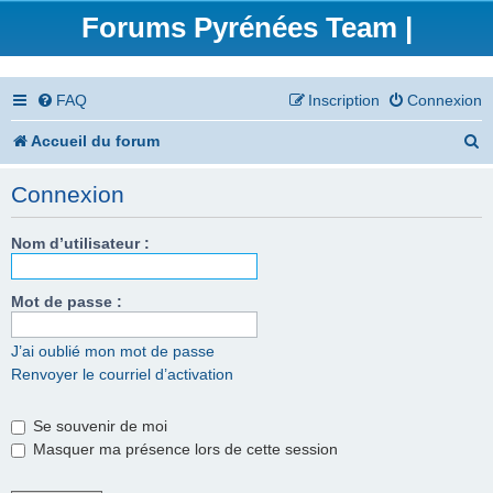
Forums Pyrénées Team |
FAQ
Inscription
Connexion
R
Accueil du forum
e
Connexion
c
h
Nom d’utilisateur :
e
Mot de passe :
r
c
J’ai oublié mon mot de passe
Renvoyer le courriel d’activation
h
e
Se souvenir de moi
r
Masquer ma présence lors de cette session