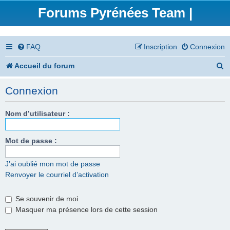
Forums Pyrénées Team |
FAQ
Inscription
Connexion
R
Accueil du forum
e
Connexion
c
h
Nom d’utilisateur :
e
Mot de passe :
r
c
J’ai oublié mon mot de passe
Renvoyer le courriel d’activation
h
e
Se souvenir de moi
r
Masquer ma présence lors de cette session