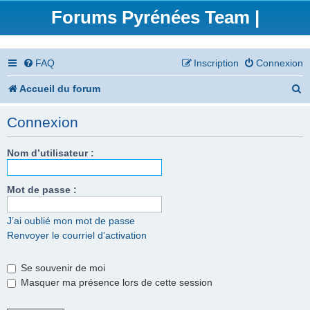
Forums Pyrénées Team |
FAQ
Inscription
Connexion
R
Accueil du forum
e
Connexion
c
h
Nom d’utilisateur :
e
Mot de passe :
r
c
J’ai oublié mon mot de passe
Renvoyer le courriel d’activation
h
e
Se souvenir de moi
r
Masquer ma présence lors de cette session