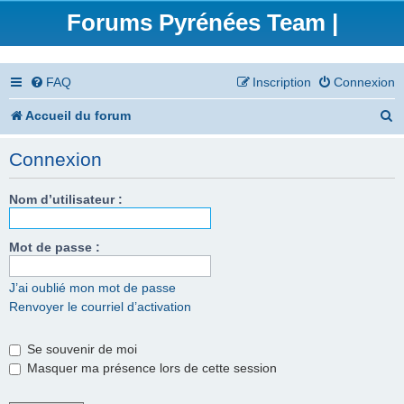
Forums Pyrénées Team |
FAQ
Inscription
Connexion
R
Accueil du forum
e
Connexion
c
h
Nom d’utilisateur :
e
Mot de passe :
r
c
J’ai oublié mon mot de passe
Renvoyer le courriel d’activation
h
e
Se souvenir de moi
r
Masquer ma présence lors de cette session