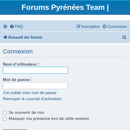
Forums Pyrénées Team |
FAQ
Inscription
Connexion
R
Accueil du forum
e
Connexion
c
h
Nom d’utilisateur :
e
Mot de passe :
r
c
J’ai oublié mon mot de passe
Renvoyer le courriel d’activation
h
e
Se souvenir de moi
r
Masquer ma présence lors de cette session