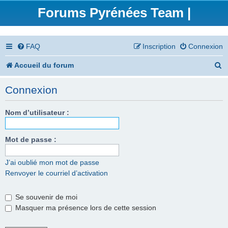
Forums Pyrénées Team |
FAQ
Inscription
Connexion
R
Accueil du forum
e
Connexion
c
h
Nom d’utilisateur :
e
Mot de passe :
r
c
J’ai oublié mon mot de passe
Renvoyer le courriel d’activation
h
e
Se souvenir de moi
r
Masquer ma présence lors de cette session