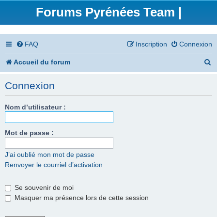
Forums Pyrénées Team |
FAQ
Inscription
Connexion
R
Accueil du forum
e
Connexion
c
h
Nom d’utilisateur :
e
Mot de passe :
r
c
J’ai oublié mon mot de passe
Renvoyer le courriel d’activation
h
e
Se souvenir de moi
r
Masquer ma présence lors de cette session