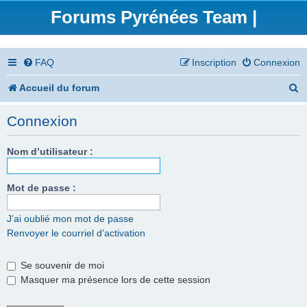
Forums Pyrénées Team |
FAQ
Inscription
Connexion
R
Accueil du forum
e
Connexion
c
h
Nom d’utilisateur :
e
Mot de passe :
r
c
J’ai oublié mon mot de passe
Renvoyer le courriel d’activation
h
e
Se souvenir de moi
r
Masquer ma présence lors de cette session