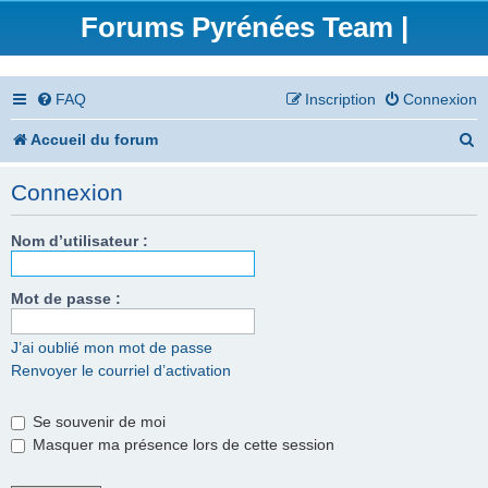
Forums Pyrénées Team |
FAQ
Inscription
Connexion
R
Accueil du forum
e
Connexion
c
h
Nom d’utilisateur :
e
Mot de passe :
r
c
J’ai oublié mon mot de passe
Renvoyer le courriel d’activation
h
e
Se souvenir de moi
r
Masquer ma présence lors de cette session