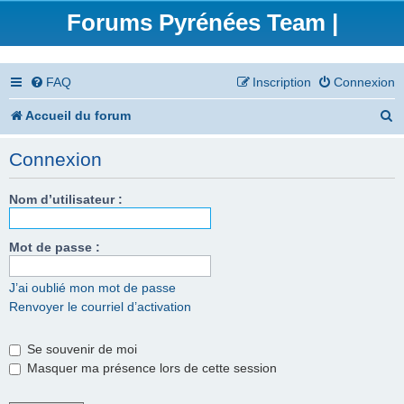
Forums Pyrénées Team |
FAQ
Inscription
Connexion
R
Accueil du forum
e
Connexion
c
h
Nom d’utilisateur :
e
Mot de passe :
r
c
J’ai oublié mon mot de passe
Renvoyer le courriel d’activation
h
e
Se souvenir de moi
r
Masquer ma présence lors de cette session