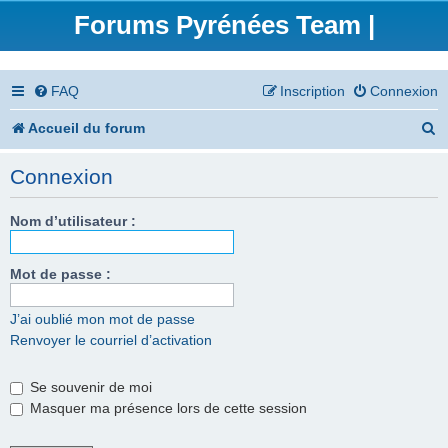
Forums Pyrénées Team |
FAQ
Inscription
Connexion
R
Accueil du forum
e
Connexion
c
h
Nom d’utilisateur :
e
Mot de passe :
r
c
J’ai oublié mon mot de passe
Renvoyer le courriel d’activation
h
e
Se souvenir de moi
r
Masquer ma présence lors de cette session