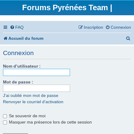
Forums Pyrénées Team |
FAQ
Inscription
Connexion
R
Accueil du forum
e
Connexion
c
h
Nom d’utilisateur :
e
Mot de passe :
r
c
J’ai oublié mon mot de passe
Renvoyer le courriel d’activation
h
e
Se souvenir de moi
r
Masquer ma présence lors de cette session