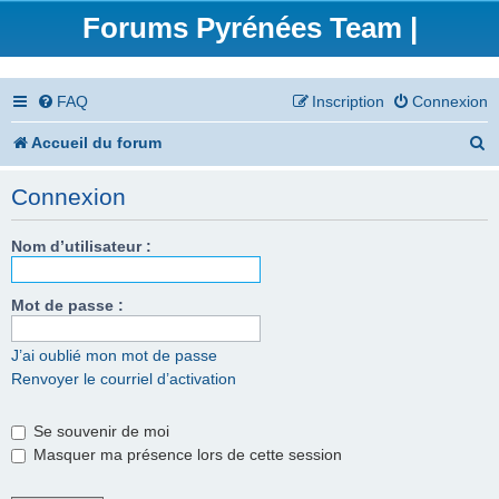
Forums Pyrénées Team |
FAQ
Inscription
Connexion
R
Accueil du forum
e
Connexion
c
h
Nom d’utilisateur :
e
Mot de passe :
r
c
J’ai oublié mon mot de passe
Renvoyer le courriel d’activation
h
e
Se souvenir de moi
r
Masquer ma présence lors de cette session