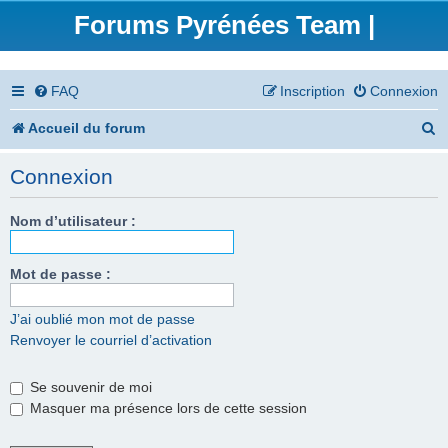
Forums Pyrénées Team |
FAQ
Inscription
Connexion
R
Accueil du forum
e
Connexion
c
h
Nom d’utilisateur :
e
Mot de passe :
r
c
J’ai oublié mon mot de passe
Renvoyer le courriel d’activation
h
e
Se souvenir de moi
r
Masquer ma présence lors de cette session