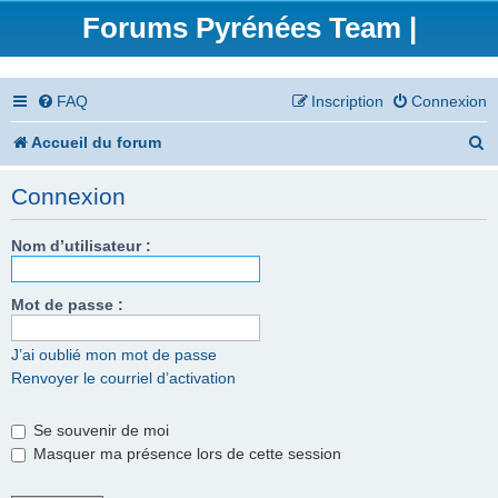
Forums Pyrénées Team |
FAQ
Inscription
Connexion
R
Accueil du forum
e
Connexion
c
h
Nom d’utilisateur :
e
Mot de passe :
r
c
J’ai oublié mon mot de passe
Renvoyer le courriel d’activation
h
e
Se souvenir de moi
r
Masquer ma présence lors de cette session