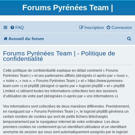
Forums Pyrénées Team |
FAQ
Inscription
Connexion
R
Accueil du forum
e
Forums Pyrénées Team | - Politique de
c
confidentialité
h
Cette politique de confidentialité explique en détail comment « Forums
e
Pyrénées Team | » et ses partenaires affiliés (désignés ci-après par « nous »,
« notre », « nos », « Forums Pyrénées Team | » et « https://www.pyrenees-
r
team.com ») et phpBB (désigné ci-après par « logiciel phpBB » et « phpBB
Limited ») utilisent toutes les informations collectées lors des sessions
c
d’utilisation de votre part (désignées ci-après par « vos informations »).
h
Vos informations sont collectées de deux manières différentes. Premièrement,
en naviguant sur « Forums Pyrénées Team | », le logiciel phpBB génèrera un
e
certain nombre de cookies qui sont de petits fichiers téléchargés
temporairement par le navigateur internet de votre ordinateur. Les deux
r
premiers cookies ne contiennent qu’un identifiant utilisateur et un identifiant
anonyme de session qui vous sont automatiquement assignés par le logiciel