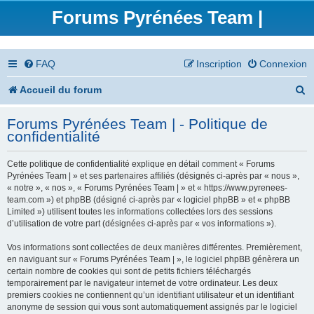
Forums Pyrénées Team |
FAQ
Inscription
Connexion
R
Accueil du forum
e
Forums Pyrénées Team | - Politique de
c
confidentialité
h
Cette politique de confidentialité explique en détail comment « Forums
e
Pyrénées Team | » et ses partenaires affiliés (désignés ci-après par « nous »,
« notre », « nos », « Forums Pyrénées Team | » et « https://www.pyrenees-
r
team.com ») et phpBB (désigné ci-après par « logiciel phpBB » et « phpBB
Limited ») utilisent toutes les informations collectées lors des sessions
c
d’utilisation de votre part (désignées ci-après par « vos informations »).
h
Vos informations sont collectées de deux manières différentes. Premièrement,
en naviguant sur « Forums Pyrénées Team | », le logiciel phpBB génèrera un
e
certain nombre de cookies qui sont de petits fichiers téléchargés
temporairement par le navigateur internet de votre ordinateur. Les deux
r
premiers cookies ne contiennent qu’un identifiant utilisateur et un identifiant
anonyme de session qui vous sont automatiquement assignés par le logiciel