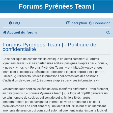
Forums Pyrénées Team |
FAQ
Inscription
Connexion
R
Accueil du forum
e
Forums Pyrénées Team | - Politique de
c
confidentialité
h
Cette politique de confidentialité explique en détail comment « Forums
e
Pyrénées Team | » et ses partenaires affiliés (désignés ci-après par « nous »,
« notre », « nos », « Forums Pyrénées Team | » et « https://www.pyrenees-
r
team.com ») et phpBB (désigné ci-après par « logiciel phpBB » et « phpBB
Limited ») utilisent toutes les informations collectées lors des sessions
c
d’utilisation de votre part (désignées ci-après par « vos informations »).
h
Vos informations sont collectées de deux manières différentes. Premièrement,
en naviguant sur « Forums Pyrénées Team | », le logiciel phpBB génèrera un
e
certain nombre de cookies qui sont de petits fichiers téléchargés
temporairement par le navigateur internet de votre ordinateur. Les deux
r
premiers cookies ne contiennent qu’un identifiant utilisateur et un identifiant
anonyme de session qui vous sont automatiquement assignés par le logiciel