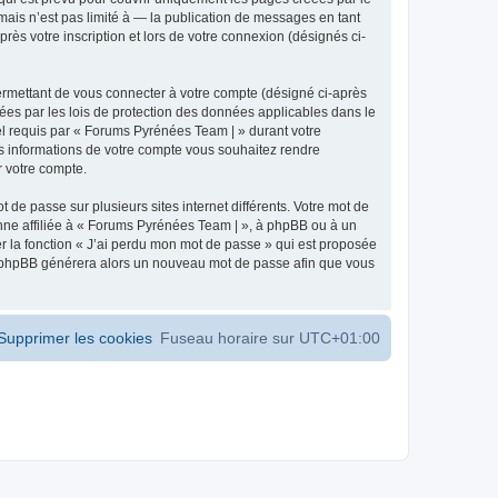
ais n’est pas limité à — la publication de messages en tant
ès votre inscription et lors de votre connexion (désignés ci-
ermettant de vous connecter à votre compte (désigné ci-après
ées par les lois de protection des données applicables dans le
iel requis par « Forums Pyrénées Team | » durant votre
les informations de votre compte vous souhaitez rendre
r votre compte.
 de passe sur plusieurs sites internet différents. Votre mot de
ne affiliée à « Forums Pyrénées Team | », à phpBB ou à un
er la fonction « J’ai perdu mon mot de passe » qui est proposée
ciel phpBB générera alors un nouveau mot de passe afin que vous
Supprimer les cookies
Fuseau horaire sur
UTC+01:00