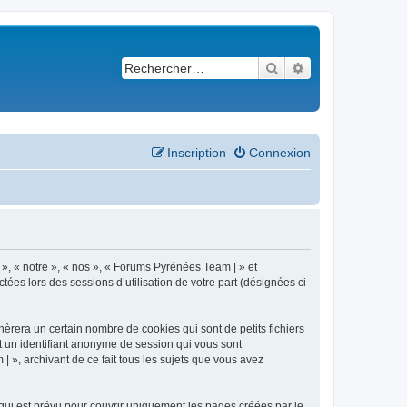
Rechercher
Recherche avancé
Inscription
Connexion
 », « notre », « nos », « Forums Pyrénées Team | » et
ées lors des sessions d’utilisation de votre part (désignées ci-
èrera un certain nombre de cookies qui sont de petits fichiers
et un identifiant anonyme de session qui vous sont
 », archivant de ce fait tous les sujets que vous avez
ui est prévu pour couvrir uniquement les pages créées par le