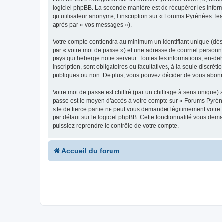
logiciel phpBB. La seconde manière est de récupérer les infor
qu’utilisateur anonyme, l’inscription sur « Forums Pyrénées Tea
après par « vos messages »).
Votre compte contiendra au minimum un identifiant unique (dés
par « votre mot de passe ») et une adresse de courriel personn
pays qui héberge notre serveur. Toutes les informations, en-deh
inscription, sont obligatoires ou facultatives, à la seule disc
publiques ou non. De plus, vous pouvez décider de vous abonner
Votre mot de passe est chiffré (par un chiffrage à sens unique) 
passe est le moyen d’accès à votre compte sur « Forums Pyrén
site de tierce partie ne peut vous demander légitimement votre
par défaut sur le logiciel phpBB. Cette fonctionnalité vous dem
puissiez reprendre le contrôle de votre compte.
Accueil du forum