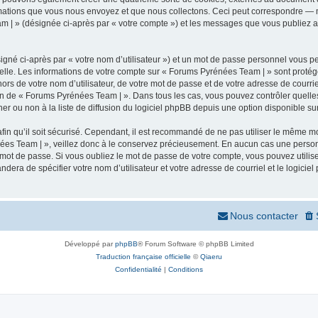
mations que vous nous envoyez et que nous collectons. Ceci peut correspondre — m
m | » (désignée ci-après par « votre compte ») et les messages que vous publiez apr
igné ci-après par « votre nom d’utilisateur ») et un mot de passe personnel vous p
elle. Les informations de votre compte sur « Forums Pyrénées Team | » sont protég
ors de votre nom d’utilisateur, de votre mot de passe et de votre adresse de courr
rétion de « Forums Pyrénées Team | ». Dans tous les cas, vous pouvez contrôler quel
 ou non à la liste de diffusion du logiciel phpBB depuis une option disponible su
afin qu’il soit sécurisé. Cependant, il est recommandé de ne pas utiliser le même mot
ées Team | », veillez donc à le conservez précieusement. En aucun cas une person
 mot de passe. Si vous oubliez le mot de passe de votre compte, vous pouvez utilis
andera de spécifier votre nom d’utilisateur et votre adresse de courriel et le logi
Nous contacter
Développé par
phpBB
® Forum Software © phpBB Limited
Traduction française officielle
©
Qiaeru
Confidentialité
|
Conditions