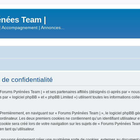
nées Team |
| Accompagnement | Annonces...
de confidentialité
 Forums Pyrénées Team | » et ses partenaires affiliés (désignés ci-après par « nous
r « logiciel phpBB » et « phpBB Limited ») utilisent toutes les informations collect
 Premièrement, en naviguant sur « Forums Pyrénées Team | », le logiciel phpBB gén
ordinateur. Les deux premiers cookies ne contiennent qu’un identifiant utilisateur 
okie sera créé lors de votre navigation sur les sujets de « Forums Pyrénées Team |
n tant qu’utilisateur.
s pouvons également créer une quatrième sorte de cookies, externes au document q