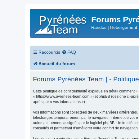
Forums Pyré
Randos | Hébergement 
Raccourcis
FAQ
Accueil du forum
Forums Pyrénées Team | - Politique 
Cette politique de confidentialité explique en détail comment «
« https://www.pyrenees-team.com ») et phpBB (désigné ci-après pa
après par « vos informations »).
Vos informations sont collectées de deux manières différentes.
téléchargés temporairement par le navigateur internet de votre 
automatiquement assignés par le logiciel phpBB. Un troisième co
consultés et permettant d’améliorer votre confort de navigation e
Lors de votre navigation sur « Forums Pyrénées Team | », nou