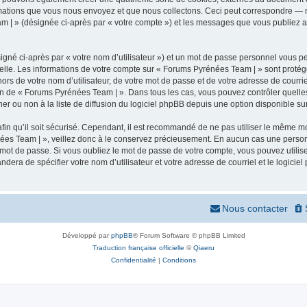
mations que vous nous envoyez et que nous collectons. Ceci peut correspondre — m
m | » (désignée ci-après par « votre compte ») et les messages que vous publiez apr
igné ci-après par « votre nom d’utilisateur ») et un mot de passe personnel vous p
elle. Les informations de votre compte sur « Forums Pyrénées Team | » sont protég
ors de votre nom d’utilisateur, de votre mot de passe et de votre adresse de courr
rétion de « Forums Pyrénées Team | ». Dans tous les cas, vous pouvez contrôler quel
 ou non à la liste de diffusion du logiciel phpBB depuis une option disponible su
afin qu’il soit sécurisé. Cependant, il est recommandé de ne pas utiliser le même mot
ées Team | », veillez donc à le conservez précieusement. En aucun cas une person
 mot de passe. Si vous oubliez le mot de passe de votre compte, vous pouvez utilis
andera de spécifier votre nom d’utilisateur et votre adresse de courriel et le logi
Nous contacter
Développé par
phpBB
® Forum Software © phpBB Limited
Traduction française officielle
©
Qiaeru
Confidentialité
|
Conditions