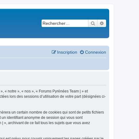
Rechercher
Recherche avancé
Inscription
Connexion
 », « notre », « nos », « Forums Pyrénées Team | » et
ées lors des sessions d’utilisation de votre part (désignées ci-
èrera un certain nombre de cookies qui sont de petits fichiers
et un identifiant anonyme de session qui vous sont
 », archivant de ce fait tous les sujets que vous avez
ui est prévu pour couvrir uniquement les pages créées par le