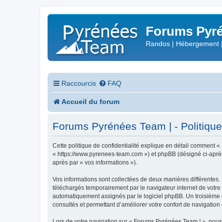
Forums Pyré
Randos | Hébergement 
Raccourcis
FAQ
Accueil du forum
Forums Pyrénées Team | - Politique 
Cette politique de confidentialité explique en détail comment «
« https://www.pyrenees-team.com ») et phpBB (désigné ci-après pa
après par « vos informations »).
Vos informations sont collectées de deux manières différentes.
téléchargés temporairement par le navigateur internet de votre 
automatiquement assignés par le logiciel phpBB. Un troisième co
consultés et permettant d’améliorer votre confort de navigation e
Lors de votre navigation sur « Forums Pyrénées Team | », nou