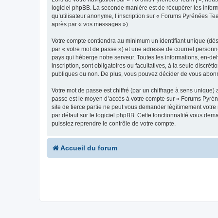
logiciel phpBB. La seconde manière est de récupérer les infor
qu’utilisateur anonyme, l’inscription sur « Forums Pyrénées Tea
après par « vos messages »).
Votre compte contiendra au minimum un identifiant unique (dés
par « votre mot de passe ») et une adresse de courriel personn
pays qui héberge notre serveur. Toutes les informations, en-deh
inscription, sont obligatoires ou facultatives, à la seule disc
publiques ou non. De plus, vous pouvez décider de vous abonner
Votre mot de passe est chiffré (par un chiffrage à sens unique) 
passe est le moyen d’accès à votre compte sur « Forums Pyrén
site de tierce partie ne peut vous demander légitimement votre
par défaut sur le logiciel phpBB. Cette fonctionnalité vous dem
puissiez reprendre le contrôle de votre compte.
Accueil du forum