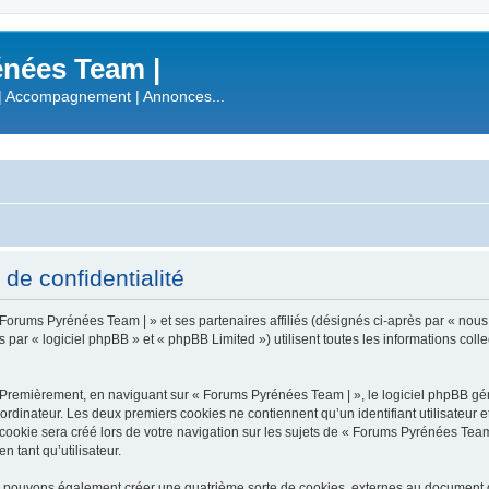
nées Team |
| Accompagnement | Annonces...
de confidentialité
 Forums Pyrénées Team | » et ses partenaires affiliés (désignés ci-après par « nous
r « logiciel phpBB » et « phpBB Limited ») utilisent toutes les informations collect
 Premièrement, en naviguant sur « Forums Pyrénées Team | », le logiciel phpBB gén
ordinateur. Les deux premiers cookies ne contiennent qu’un identifiant utilisateur 
okie sera créé lors de votre navigation sur les sujets de « Forums Pyrénées Team |
n tant qu’utilisateur.
s pouvons également créer une quatrième sorte de cookies, externes au document q