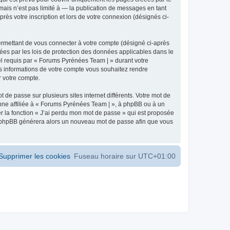
ais n’est pas limité à — la publication de messages en tant
ès votre inscription et lors de votre connexion (désignés ci-
ermettant de vous connecter à votre compte (désigné ci-après
ées par les lois de protection des données applicables dans le
iel requis par « Forums Pyrénées Team | » durant votre
les informations de votre compte vous souhaitez rendre
r votre compte.
 de passe sur plusieurs sites internet différents. Votre mot de
ne affiliée à « Forums Pyrénées Team | », à phpBB ou à un
er la fonction « J’ai perdu mon mot de passe » qui est proposée
ciel phpBB générera alors un nouveau mot de passe afin que vous
Supprimer les cookies
Fuseau horaire sur
UTC+01:00