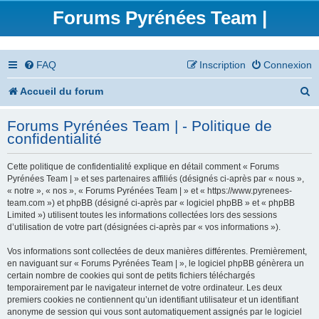
Forums Pyrénées Team |
FAQ
Inscription
Connexion
R
Accueil du forum
e
Forums Pyrénées Team | - Politique de
c
confidentialité
h
Cette politique de confidentialité explique en détail comment « Forums
e
Pyrénées Team | » et ses partenaires affiliés (désignés ci-après par « nous »,
« notre », « nos », « Forums Pyrénées Team | » et « https://www.pyrenees-
r
team.com ») et phpBB (désigné ci-après par « logiciel phpBB » et « phpBB
Limited ») utilisent toutes les informations collectées lors des sessions
c
d’utilisation de votre part (désignées ci-après par « vos informations »).
h
Vos informations sont collectées de deux manières différentes. Premièrement,
en naviguant sur « Forums Pyrénées Team | », le logiciel phpBB génèrera un
e
certain nombre de cookies qui sont de petits fichiers téléchargés
temporairement par le navigateur internet de votre ordinateur. Les deux
r
premiers cookies ne contiennent qu’un identifiant utilisateur et un identifiant
anonyme de session qui vous sont automatiquement assignés par le logiciel