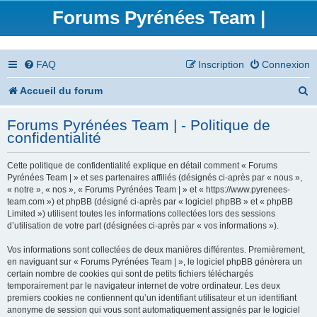
Forums Pyrénées Team |
FAQ
Inscription
Connexion
R
Accueil du forum
e
Forums Pyrénées Team | - Politique de
c
confidentialité
h
Cette politique de confidentialité explique en détail comment « Forums
e
Pyrénées Team | » et ses partenaires affiliés (désignés ci-après par « nous »,
« notre », « nos », « Forums Pyrénées Team | » et « https://www.pyrenees-
r
team.com ») et phpBB (désigné ci-après par « logiciel phpBB » et « phpBB
Limited ») utilisent toutes les informations collectées lors des sessions
c
d’utilisation de votre part (désignées ci-après par « vos informations »).
h
Vos informations sont collectées de deux manières différentes. Premièrement,
en naviguant sur « Forums Pyrénées Team | », le logiciel phpBB génèrera un
e
certain nombre de cookies qui sont de petits fichiers téléchargés
temporairement par le navigateur internet de votre ordinateur. Les deux
r
premiers cookies ne contiennent qu’un identifiant utilisateur et un identifiant
anonyme de session qui vous sont automatiquement assignés par le logiciel