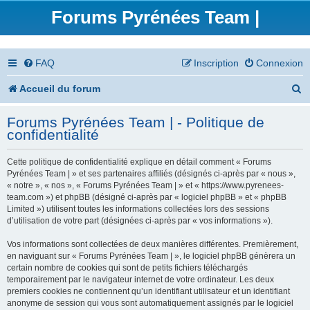
Forums Pyrénées Team |
FAQ
Inscription
Connexion
R
Accueil du forum
e
Forums Pyrénées Team | - Politique de
c
confidentialité
h
Cette politique de confidentialité explique en détail comment « Forums
e
Pyrénées Team | » et ses partenaires affiliés (désignés ci-après par « nous »,
« notre », « nos », « Forums Pyrénées Team | » et « https://www.pyrenees-
r
team.com ») et phpBB (désigné ci-après par « logiciel phpBB » et « phpBB
Limited ») utilisent toutes les informations collectées lors des sessions
c
d’utilisation de votre part (désignées ci-après par « vos informations »).
h
Vos informations sont collectées de deux manières différentes. Premièrement,
en naviguant sur « Forums Pyrénées Team | », le logiciel phpBB génèrera un
e
certain nombre de cookies qui sont de petits fichiers téléchargés
temporairement par le navigateur internet de votre ordinateur. Les deux
r
premiers cookies ne contiennent qu’un identifiant utilisateur et un identifiant
anonyme de session qui vous sont automatiquement assignés par le logiciel