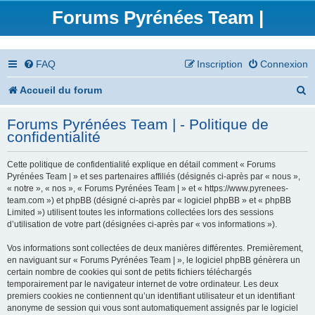
Forums Pyrénées Team |
FAQ
Inscription
Connexion
R
Accueil du forum
e
Forums Pyrénées Team | - Politique de
c
confidentialité
h
Cette politique de confidentialité explique en détail comment « Forums
e
Pyrénées Team | » et ses partenaires affiliés (désignés ci-après par « nous »,
« notre », « nos », « Forums Pyrénées Team | » et « https://www.pyrenees-
r
team.com ») et phpBB (désigné ci-après par « logiciel phpBB » et « phpBB
Limited ») utilisent toutes les informations collectées lors des sessions
c
d’utilisation de votre part (désignées ci-après par « vos informations »).
h
Vos informations sont collectées de deux manières différentes. Premièrement,
en naviguant sur « Forums Pyrénées Team | », le logiciel phpBB génèrera un
e
certain nombre de cookies qui sont de petits fichiers téléchargés
temporairement par le navigateur internet de votre ordinateur. Les deux
r
premiers cookies ne contiennent qu’un identifiant utilisateur et un identifiant
anonyme de session qui vous sont automatiquement assignés par le logiciel