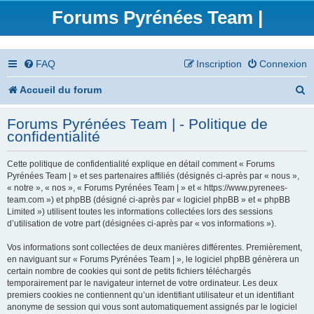
Forums Pyrénées Team |
FAQ
Inscription
Connexion
R
Accueil du forum
e
Forums Pyrénées Team | - Politique de
c
confidentialité
h
Cette politique de confidentialité explique en détail comment « Forums
e
Pyrénées Team | » et ses partenaires affiliés (désignés ci-après par « nous »,
« notre », « nos », « Forums Pyrénées Team | » et « https://www.pyrenees-
r
team.com ») et phpBB (désigné ci-après par « logiciel phpBB » et « phpBB
Limited ») utilisent toutes les informations collectées lors des sessions
c
d’utilisation de votre part (désignées ci-après par « vos informations »).
h
Vos informations sont collectées de deux manières différentes. Premièrement,
en naviguant sur « Forums Pyrénées Team | », le logiciel phpBB génèrera un
e
certain nombre de cookies qui sont de petits fichiers téléchargés
temporairement par le navigateur internet de votre ordinateur. Les deux
r
premiers cookies ne contiennent qu’un identifiant utilisateur et un identifiant
anonyme de session qui vous sont automatiquement assignés par le logiciel