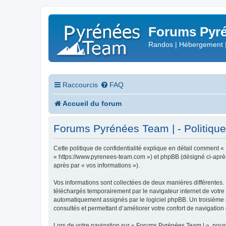
Forums Pyré
Randos | Hébergement 
Raccourcis
FAQ
Accueil du forum
Forums Pyrénées Team | - Politique 
Cette politique de confidentialité explique en détail comment «
« https://www.pyrenees-team.com ») et phpBB (désigné ci-après pa
après par « vos informations »).
Vos informations sont collectées de deux manières différentes.
téléchargés temporairement par le navigateur internet de votre 
automatiquement assignés par le logiciel phpBB. Un troisième co
consultés et permettant d’améliorer votre confort de navigation e
Lors de votre navigation sur « Forums Pyrénées Team | », nou