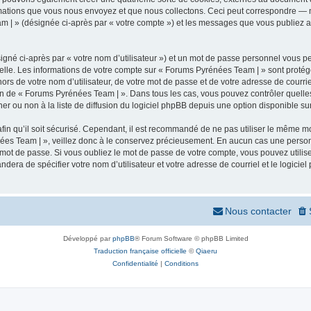
mations que vous nous envoyez et que nous collectons. Ceci peut correspondre — m
m | » (désignée ci-après par « votre compte ») et les messages que vous publiez apr
igné ci-après par « votre nom d’utilisateur ») et un mot de passe personnel vous p
elle. Les informations de votre compte sur « Forums Pyrénées Team | » sont protég
ors de votre nom d’utilisateur, de votre mot de passe et de votre adresse de courr
rétion de « Forums Pyrénées Team | ». Dans tous les cas, vous pouvez contrôler quel
 ou non à la liste de diffusion du logiciel phpBB depuis une option disponible su
afin qu’il soit sécurisé. Cependant, il est recommandé de ne pas utiliser le même mot
ées Team | », veillez donc à le conservez précieusement. En aucun cas une person
 mot de passe. Si vous oubliez le mot de passe de votre compte, vous pouvez utilis
andera de spécifier votre nom d’utilisateur et votre adresse de courriel et le logi
Nous contacter
Développé par
phpBB
® Forum Software © phpBB Limited
Traduction française officielle
©
Qiaeru
Confidentialité
|
Conditions