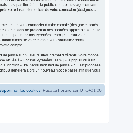
ais n’est pas limité à — la publication de messages en tant
ès votre inscription et lors de votre connexion (désignés ci-
ermettant de vous connecter à votre compte (désigné ci-après
ées par les lois de protection des données applicables dans le
iel requis par « Forums Pyrénées Team | » durant votre
les informations de votre compte vous souhaitez rendre
r votre compte.
 de passe sur plusieurs sites internet différents. Votre mot de
ne affiliée à « Forums Pyrénées Team | », à phpBB ou à un
er la fonction « J’ai perdu mon mot de passe » qui est proposée
ciel phpBB générera alors un nouveau mot de passe afin que vous
Supprimer les cookies
Fuseau horaire sur
UTC+01:00