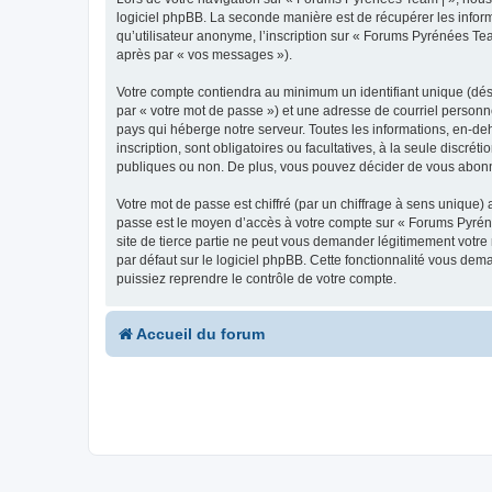
logiciel phpBB. La seconde manière est de récupérer les infor
qu’utilisateur anonyme, l’inscription sur « Forums Pyrénées Tea
après par « vos messages »).
Votre compte contiendra au minimum un identifiant unique (dés
par « votre mot de passe ») et une adresse de courriel personn
pays qui héberge notre serveur. Toutes les informations, en-deh
inscription, sont obligatoires ou facultatives, à la seule disc
publiques ou non. De plus, vous pouvez décider de vous abonner
Votre mot de passe est chiffré (par un chiffrage à sens unique) 
passe est le moyen d’accès à votre compte sur « Forums Pyrén
site de tierce partie ne peut vous demander légitimement votre
par défaut sur le logiciel phpBB. Cette fonctionnalité vous dem
puissiez reprendre le contrôle de votre compte.
Accueil du forum