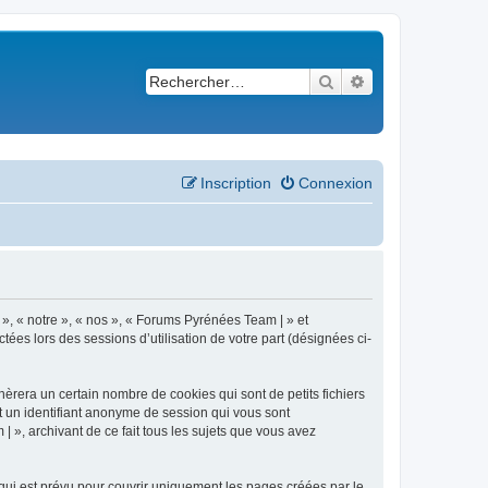
Rechercher
Recherche avancé
Inscription
Connexion
 », « notre », « nos », « Forums Pyrénées Team | » et
ées lors des sessions d’utilisation de votre part (désignées ci-
èrera un certain nombre de cookies qui sont de petits fichiers
et un identifiant anonyme de session qui vous sont
 », archivant de ce fait tous les sujets que vous avez
ui est prévu pour couvrir uniquement les pages créées par le