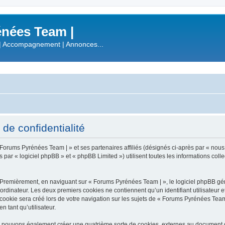
nées Team |
| Accompagnement | Annonces...
de confidentialité
 Forums Pyrénées Team | » et ses partenaires affiliés (désignés ci-après par « nous
r « logiciel phpBB » et « phpBB Limited ») utilisent toutes les informations collect
 Premièrement, en naviguant sur « Forums Pyrénées Team | », le logiciel phpBB gén
ordinateur. Les deux premiers cookies ne contiennent qu’un identifiant utilisateur 
okie sera créé lors de votre navigation sur les sujets de « Forums Pyrénées Team |
n tant qu’utilisateur.
s pouvons également créer une quatrième sorte de cookies, externes au document q