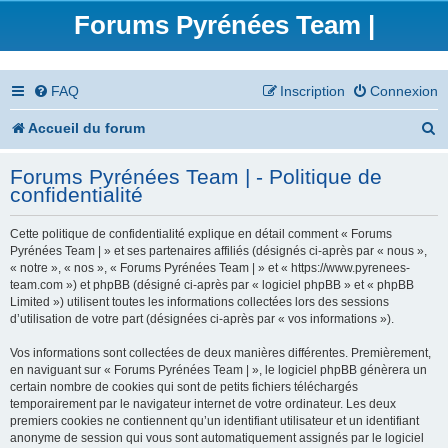
Forums Pyrénées Team |
FAQ
Inscription
Connexion
R
Accueil du forum
e
Forums Pyrénées Team | - Politique de
c
confidentialité
h
Cette politique de confidentialité explique en détail comment « Forums
e
Pyrénées Team | » et ses partenaires affiliés (désignés ci-après par « nous »,
« notre », « nos », « Forums Pyrénées Team | » et « https://www.pyrenees-
r
team.com ») et phpBB (désigné ci-après par « logiciel phpBB » et « phpBB
Limited ») utilisent toutes les informations collectées lors des sessions
c
d’utilisation de votre part (désignées ci-après par « vos informations »).
h
Vos informations sont collectées de deux manières différentes. Premièrement,
en naviguant sur « Forums Pyrénées Team | », le logiciel phpBB génèrera un
e
certain nombre de cookies qui sont de petits fichiers téléchargés
temporairement par le navigateur internet de votre ordinateur. Les deux
r
premiers cookies ne contiennent qu’un identifiant utilisateur et un identifiant
anonyme de session qui vous sont automatiquement assignés par le logiciel