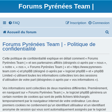
Forums Pyrénées Team |
FAQ
Inscription
Connexion
R
Accueil du forum
e
Forums Pyrénées Team | - Politique de
c
confidentialité
h
Cette politique de confidentialité explique en détail comment « Forums
e
Pyrénées Team | » et ses partenaires affiliés (désignés ci-après par « nous »,
« notre », « nos », « Forums Pyrénées Team | » et « https://www.pyrenees-
r
team.com ») et phpBB (désigné ci-après par « logiciel phpBB » et « phpBB
Limited ») utilisent toutes les informations collectées lors des sessions
c
d’utilisation de votre part (désignées ci-après par « vos informations »).
h
Vos informations sont collectées de deux manières différentes. Premièrement,
en naviguant sur « Forums Pyrénées Team | », le logiciel phpBB génèrera un
e
certain nombre de cookies qui sont de petits fichiers téléchargés
temporairement par le navigateur internet de votre ordinateur. Les deux
r
premiers cookies ne contiennent qu’un identifiant utilisateur et un identifiant
anonyme de session qui vous sont automatiquement assignés par le logiciel