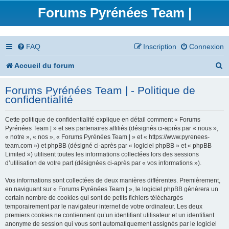
Forums Pyrénées Team |
FAQ
Inscription
Connexion
R
Accueil du forum
e
Forums Pyrénées Team | - Politique de
c
confidentialité
h
Cette politique de confidentialité explique en détail comment « Forums
e
Pyrénées Team | » et ses partenaires affiliés (désignés ci-après par « nous »,
« notre », « nos », « Forums Pyrénées Team | » et « https://www.pyrenees-
r
team.com ») et phpBB (désigné ci-après par « logiciel phpBB » et « phpBB
Limited ») utilisent toutes les informations collectées lors des sessions
c
d’utilisation de votre part (désignées ci-après par « vos informations »).
h
Vos informations sont collectées de deux manières différentes. Premièrement,
en naviguant sur « Forums Pyrénées Team | », le logiciel phpBB génèrera un
e
certain nombre de cookies qui sont de petits fichiers téléchargés
temporairement par le navigateur internet de votre ordinateur. Les deux
r
premiers cookies ne contiennent qu’un identifiant utilisateur et un identifiant
anonyme de session qui vous sont automatiquement assignés par le logiciel