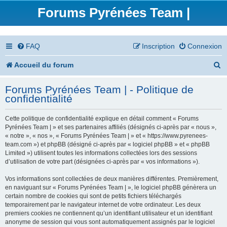
Forums Pyrénées Team |
FAQ
Inscription
Connexion
R
Accueil du forum
e
Forums Pyrénées Team | - Politique de
c
confidentialité
h
Cette politique de confidentialité explique en détail comment « Forums
e
Pyrénées Team | » et ses partenaires affiliés (désignés ci-après par « nous »,
« notre », « nos », « Forums Pyrénées Team | » et « https://www.pyrenees-
r
team.com ») et phpBB (désigné ci-après par « logiciel phpBB » et « phpBB
Limited ») utilisent toutes les informations collectées lors des sessions
c
d’utilisation de votre part (désignées ci-après par « vos informations »).
h
Vos informations sont collectées de deux manières différentes. Premièrement,
en naviguant sur « Forums Pyrénées Team | », le logiciel phpBB génèrera un
e
certain nombre de cookies qui sont de petits fichiers téléchargés
temporairement par le navigateur internet de votre ordinateur. Les deux
r
premiers cookies ne contiennent qu’un identifiant utilisateur et un identifiant
anonyme de session qui vous sont automatiquement assignés par le logiciel