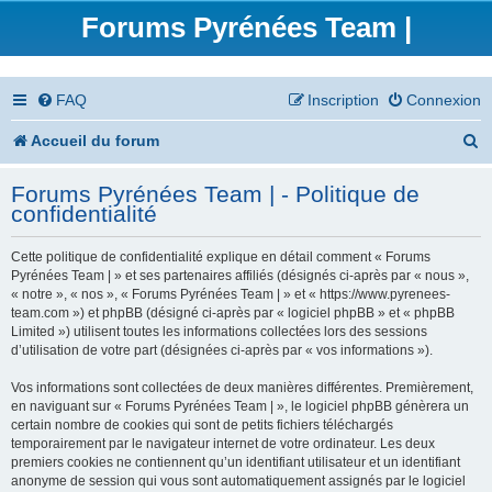
Forums Pyrénées Team |
FAQ
Inscription
Connexion
R
Accueil du forum
e
Forums Pyrénées Team | - Politique de
c
confidentialité
h
Cette politique de confidentialité explique en détail comment « Forums
e
Pyrénées Team | » et ses partenaires affiliés (désignés ci-après par « nous »,
« notre », « nos », « Forums Pyrénées Team | » et « https://www.pyrenees-
r
team.com ») et phpBB (désigné ci-après par « logiciel phpBB » et « phpBB
Limited ») utilisent toutes les informations collectées lors des sessions
c
d’utilisation de votre part (désignées ci-après par « vos informations »).
h
Vos informations sont collectées de deux manières différentes. Premièrement,
en naviguant sur « Forums Pyrénées Team | », le logiciel phpBB génèrera un
e
certain nombre de cookies qui sont de petits fichiers téléchargés
temporairement par le navigateur internet de votre ordinateur. Les deux
r
premiers cookies ne contiennent qu’un identifiant utilisateur et un identifiant
anonyme de session qui vous sont automatiquement assignés par le logiciel