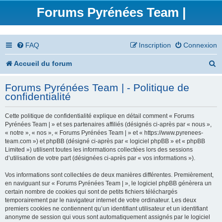
Forums Pyrénées Team |
FAQ
Inscription
Connexion
R
Accueil du forum
e
Forums Pyrénées Team | - Politique de
c
confidentialité
h
Cette politique de confidentialité explique en détail comment « Forums
e
Pyrénées Team | » et ses partenaires affiliés (désignés ci-après par « nous »,
« notre », « nos », « Forums Pyrénées Team | » et « https://www.pyrenees-
r
team.com ») et phpBB (désigné ci-après par « logiciel phpBB » et « phpBB
Limited ») utilisent toutes les informations collectées lors des sessions
c
d’utilisation de votre part (désignées ci-après par « vos informations »).
h
Vos informations sont collectées de deux manières différentes. Premièrement,
en naviguant sur « Forums Pyrénées Team | », le logiciel phpBB génèrera un
e
certain nombre de cookies qui sont de petits fichiers téléchargés
temporairement par le navigateur internet de votre ordinateur. Les deux
r
premiers cookies ne contiennent qu’un identifiant utilisateur et un identifiant
anonyme de session qui vous sont automatiquement assignés par le logiciel