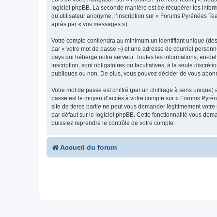
logiciel phpBB. La seconde manière est de récupérer les infor
qu’utilisateur anonyme, l’inscription sur « Forums Pyrénées Tea
après par « vos messages »).
Votre compte contiendra au minimum un identifiant unique (dés
par « votre mot de passe ») et une adresse de courriel personn
pays qui héberge notre serveur. Toutes les informations, en-deh
inscription, sont obligatoires ou facultatives, à la seule disc
publiques ou non. De plus, vous pouvez décider de vous abonner
Votre mot de passe est chiffré (par un chiffrage à sens unique) 
passe est le moyen d’accès à votre compte sur « Forums Pyrén
site de tierce partie ne peut vous demander légitimement votre
par défaut sur le logiciel phpBB. Cette fonctionnalité vous dem
puissiez reprendre le contrôle de votre compte.
Accueil du forum