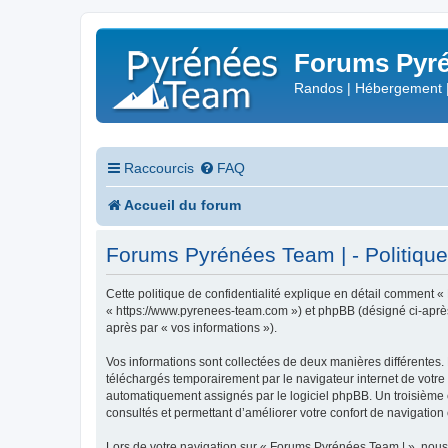
Forums Pyré
Randos | Hébergement 
Raccourcis
FAQ
Accueil du forum
Forums Pyrénées Team | - Politique 
Cette politique de confidentialité explique en détail comment «
« https://www.pyrenees-team.com ») et phpBB (désigné ci-après pa
après par « vos informations »).
Vos informations sont collectées de deux manières différentes.
téléchargés temporairement par le navigateur internet de votre 
automatiquement assignés par le logiciel phpBB. Un troisième co
consultés et permettant d’améliorer votre confort de navigation e
Lors de votre navigation sur « Forums Pyrénées Team | », nou