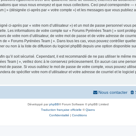
mations que vous nous envoyez et que nous collectons. Ceci peut correspondre — m
m | » (désignée ci-après par « votre compte ») et les messages que vous publiez apr
igné ci-après par « votre nom d’utilisateur ») et un mot de passe personnel vous p
elle. Les informations de votre compte sur « Forums Pyrénées Team | » sont protég
ors de votre nom d’utilisateur, de votre mot de passe et de votre adresse de courr
rétion de « Forums Pyrénées Team | ». Dans tous les cas, vous pouvez contrôler quel
 ou non à la liste de diffusion du logiciel phpBB depuis une option disponible su
afin qu’il soit sécurisé. Cependant, il est recommandé de ne pas utiliser le même mot
ées Team | », veillez donc à le conservez précieusement. En aucun cas une person
 mot de passe. Si vous oubliez le mot de passe de votre compte, vous pouvez utilis
andera de spécifier votre nom d’utilisateur et votre adresse de courriel et le logi
Nous contacter
Développé par
phpBB
® Forum Software © phpBB Limited
Traduction française officielle
©
Qiaeru
Confidentialité
|
Conditions