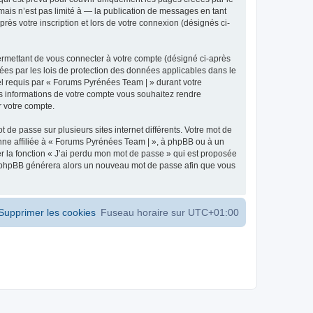
ais n’est pas limité à — la publication de messages en tant
ès votre inscription et lors de votre connexion (désignés ci-
ermettant de vous connecter à votre compte (désigné ci-après
ées par les lois de protection des données applicables dans le
iel requis par « Forums Pyrénées Team | » durant votre
les informations de votre compte vous souhaitez rendre
r votre compte.
 de passe sur plusieurs sites internet différents. Votre mot de
ne affiliée à « Forums Pyrénées Team | », à phpBB ou à un
er la fonction « J’ai perdu mon mot de passe » qui est proposée
ciel phpBB générera alors un nouveau mot de passe afin que vous
Supprimer les cookies
Fuseau horaire sur
UTC+01:00