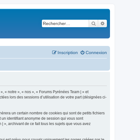
Rechercher
Recherche avancé
Inscription
Connexion
 », « notre », « nos », « Forums Pyrénées Team | » et
ées lors des sessions d’utilisation de votre part (désignées ci-
èrera un certain nombre de cookies qui sont de petits fichiers
et un identifiant anonyme de session qui vous sont
 », archivant de ce fait tous les sujets que vous avez
ui est prévu pour couvrir uniquement les pages créées par le