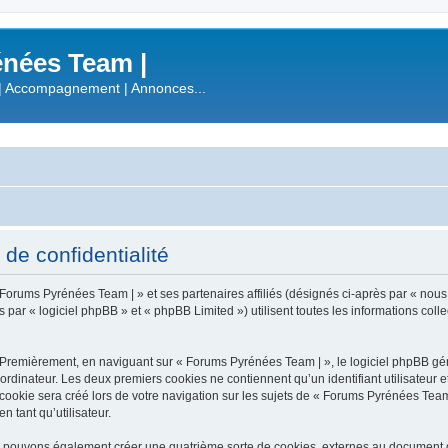
nées Team |
| Accompagnement | Annonces...
de confidentialité
 Forums Pyrénées Team | » et ses partenaires affiliés (désignés ci-après par « nous
r « logiciel phpBB » et « phpBB Limited ») utilisent toutes les informations collect
 Premièrement, en naviguant sur « Forums Pyrénées Team | », le logiciel phpBB gén
ordinateur. Les deux premiers cookies ne contiennent qu’un identifiant utilisateur 
okie sera créé lors de votre navigation sur les sujets de « Forums Pyrénées Team |
n tant qu’utilisateur.
s pouvons également créer une quatrième sorte de cookies, externes au document q