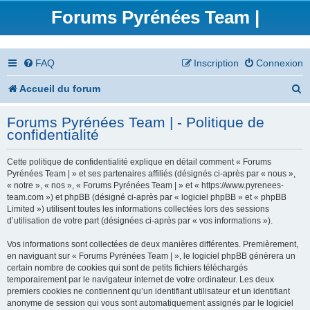
Forums Pyrénées Team |
FAQ
Inscription
Connexion
R
Accueil du forum
e
Forums Pyrénées Team | - Politique de
c
confidentialité
h
Cette politique de confidentialité explique en détail comment « Forums
e
Pyrénées Team | » et ses partenaires affiliés (désignés ci-après par « nous »,
« notre », « nos », « Forums Pyrénées Team | » et « https://www.pyrenees-
r
team.com ») et phpBB (désigné ci-après par « logiciel phpBB » et « phpBB
Limited ») utilisent toutes les informations collectées lors des sessions
c
d’utilisation de votre part (désignées ci-après par « vos informations »).
h
Vos informations sont collectées de deux manières différentes. Premièrement,
en naviguant sur « Forums Pyrénées Team | », le logiciel phpBB génèrera un
e
certain nombre de cookies qui sont de petits fichiers téléchargés
temporairement par le navigateur internet de votre ordinateur. Les deux
r
premiers cookies ne contiennent qu’un identifiant utilisateur et un identifiant
anonyme de session qui vous sont automatiquement assignés par le logiciel