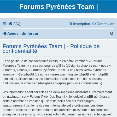
Forums Pyrénées Team |
FAQ
Inscription
Connexion
R
Accueil du forum
e
Forums Pyrénées Team | - Politique de
c
confidentialité
h
Cette politique de confidentialité explique en détail comment « Forums
e
Pyrénées Team | » et ses partenaires affiliés (désignés ci-après par « nous »,
« notre », « nos », « Forums Pyrénées Team | » et « https://www.pyrenees-
r
team.com ») et phpBB (désigné ci-après par « logiciel phpBB » et « phpBB
Limited ») utilisent toutes les informations collectées lors des sessions
c
d’utilisation de votre part (désignées ci-après par « vos informations »).
h
Vos informations sont collectées de deux manières différentes. Premièrement,
en naviguant sur « Forums Pyrénées Team | », le logiciel phpBB génèrera un
e
certain nombre de cookies qui sont de petits fichiers téléchargés
temporairement par le navigateur internet de votre ordinateur. Les deux
r
premiers cookies ne contiennent qu’un identifiant utilisateur et un identifiant
anonyme de session qui vous sont automatiquement assignés par le logiciel