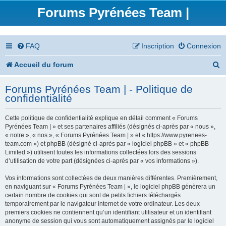
Forums Pyrénées Team |
FAQ
Inscription
Connexion
R
Accueil du forum
e
Forums Pyrénées Team | - Politique de
c
confidentialité
h
Cette politique de confidentialité explique en détail comment « Forums
e
Pyrénées Team | » et ses partenaires affiliés (désignés ci-après par « nous »,
« notre », « nos », « Forums Pyrénées Team | » et « https://www.pyrenees-
r
team.com ») et phpBB (désigné ci-après par « logiciel phpBB » et « phpBB
Limited ») utilisent toutes les informations collectées lors des sessions
c
d’utilisation de votre part (désignées ci-après par « vos informations »).
h
Vos informations sont collectées de deux manières différentes. Premièrement,
en naviguant sur « Forums Pyrénées Team | », le logiciel phpBB génèrera un
e
certain nombre de cookies qui sont de petits fichiers téléchargés
temporairement par le navigateur internet de votre ordinateur. Les deux
r
premiers cookies ne contiennent qu’un identifiant utilisateur et un identifiant
anonyme de session qui vous sont automatiquement assignés par le logiciel