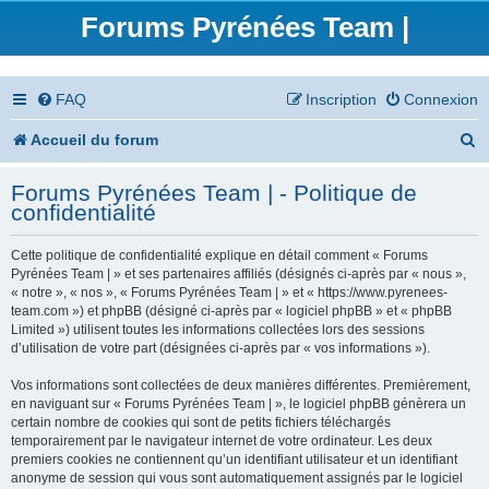
Forums Pyrénées Team |
FAQ
Inscription
Connexion
R
Accueil du forum
e
Forums Pyrénées Team | - Politique de
c
confidentialité
h
Cette politique de confidentialité explique en détail comment « Forums
e
Pyrénées Team | » et ses partenaires affiliés (désignés ci-après par « nous »,
« notre », « nos », « Forums Pyrénées Team | » et « https://www.pyrenees-
r
team.com ») et phpBB (désigné ci-après par « logiciel phpBB » et « phpBB
Limited ») utilisent toutes les informations collectées lors des sessions
c
d’utilisation de votre part (désignées ci-après par « vos informations »).
h
Vos informations sont collectées de deux manières différentes. Premièrement,
en naviguant sur « Forums Pyrénées Team | », le logiciel phpBB génèrera un
e
certain nombre de cookies qui sont de petits fichiers téléchargés
temporairement par le navigateur internet de votre ordinateur. Les deux
r
premiers cookies ne contiennent qu’un identifiant utilisateur et un identifiant
anonyme de session qui vous sont automatiquement assignés par le logiciel