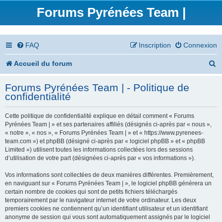
Forums Pyrénées Team |
FAQ
Inscription
Connexion
R
Accueil du forum
e
Forums Pyrénées Team | - Politique de
c
confidentialité
h
Cette politique de confidentialité explique en détail comment « Forums
e
Pyrénées Team | » et ses partenaires affiliés (désignés ci-après par « nous »,
« notre », « nos », « Forums Pyrénées Team | » et « https://www.pyrenees-
r
team.com ») et phpBB (désigné ci-après par « logiciel phpBB » et « phpBB
Limited ») utilisent toutes les informations collectées lors des sessions
c
d’utilisation de votre part (désignées ci-après par « vos informations »).
h
Vos informations sont collectées de deux manières différentes. Premièrement,
en naviguant sur « Forums Pyrénées Team | », le logiciel phpBB génèrera un
e
certain nombre de cookies qui sont de petits fichiers téléchargés
temporairement par le navigateur internet de votre ordinateur. Les deux
r
premiers cookies ne contiennent qu’un identifiant utilisateur et un identifiant
anonyme de session qui vous sont automatiquement assignés par le logiciel