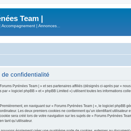
nées Team |
| Accompagnement | Annonces...
de confidentialité
 Forums Pyrénées Team | » et ses partenaires affiliés (désignés ci-après par « nous
r « logiciel phpBB » et « phpBB Limited ») utilisent toutes les informations collect
 Premièrement, en naviguant sur « Forums Pyrénées Team | », le logiciel phpBB gén
ordinateur. Les deux premiers cookies ne contiennent qu’un identifiant utilisateur 
okie sera créé lors de votre navigation sur les sujets de « Forums Pyrénées Team |
n tant qu’utilisateur.
s pouvons également créer une quatrième sorte de cookies, externes au document q