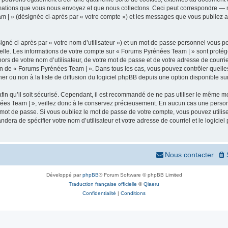
mations que vous nous envoyez et que nous collectons. Ceci peut correspondre — m
m | » (désignée ci-après par « votre compte ») et les messages que vous publiez apr
igné ci-après par « votre nom d’utilisateur ») et un mot de passe personnel vous p
elle. Les informations de votre compte sur « Forums Pyrénées Team | » sont protég
ors de votre nom d’utilisateur, de votre mot de passe et de votre adresse de courr
rétion de « Forums Pyrénées Team | ». Dans tous les cas, vous pouvez contrôler quel
 ou non à la liste de diffusion du logiciel phpBB depuis une option disponible su
afin qu’il soit sécurisé. Cependant, il est recommandé de ne pas utiliser le même mot
ées Team | », veillez donc à le conservez précieusement. En aucun cas une person
 mot de passe. Si vous oubliez le mot de passe de votre compte, vous pouvez utilis
andera de spécifier votre nom d’utilisateur et votre adresse de courriel et le logi
Nous contacter
Développé par
phpBB
® Forum Software © phpBB Limited
Traduction française officielle
©
Qiaeru
Confidentialité
|
Conditions