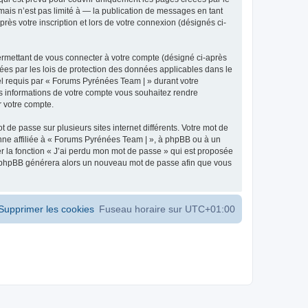
ais n’est pas limité à — la publication de messages en tant
ès votre inscription et lors de votre connexion (désignés ci-
ermettant de vous connecter à votre compte (désigné ci-après
ées par les lois de protection des données applicables dans le
iel requis par « Forums Pyrénées Team | » durant votre
les informations de votre compte vous souhaitez rendre
r votre compte.
 de passe sur plusieurs sites internet différents. Votre mot de
ne affiliée à « Forums Pyrénées Team | », à phpBB ou à un
er la fonction « J’ai perdu mon mot de passe » qui est proposée
ciel phpBB générera alors un nouveau mot de passe afin que vous
Supprimer les cookies
Fuseau horaire sur
UTC+01:00