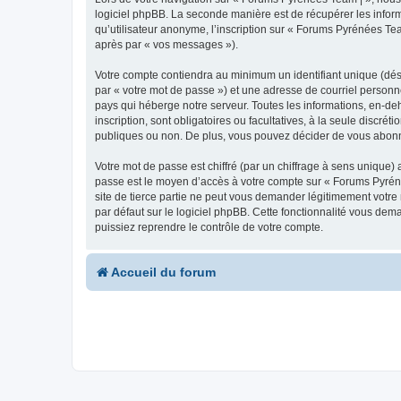
logiciel phpBB. La seconde manière est de récupérer les infor
qu’utilisateur anonyme, l’inscription sur « Forums Pyrénées Tea
après par « vos messages »).
Votre compte contiendra au minimum un identifiant unique (dés
par « votre mot de passe ») et une adresse de courriel personn
pays qui héberge notre serveur. Toutes les informations, en-deh
inscription, sont obligatoires ou facultatives, à la seule disc
publiques ou non. De plus, vous pouvez décider de vous abonner
Votre mot de passe est chiffré (par un chiffrage à sens unique) 
passe est le moyen d’accès à votre compte sur « Forums Pyrén
site de tierce partie ne peut vous demander légitimement votre
par défaut sur le logiciel phpBB. Cette fonctionnalité vous dem
puissiez reprendre le contrôle de votre compte.
Accueil du forum