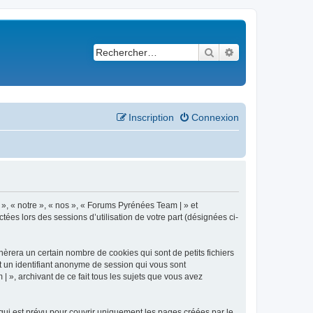
Rechercher
Recherche avancé
Inscription
Connexion
 », « notre », « nos », « Forums Pyrénées Team | » et
ées lors des sessions d’utilisation de votre part (désignées ci-
èrera un certain nombre de cookies qui sont de petits fichiers
et un identifiant anonyme de session qui vous sont
 », archivant de ce fait tous les sujets que vous avez
ui est prévu pour couvrir uniquement les pages créées par le