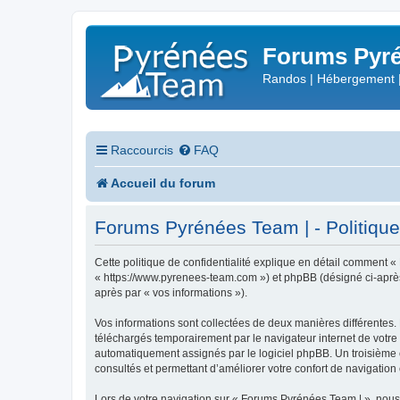
Forums Pyré
Randos | Hébergement 
Raccourcis
FAQ
Accueil du forum
Forums Pyrénées Team | - Politique 
Cette politique de confidentialité explique en détail comment «
« https://www.pyrenees-team.com ») et phpBB (désigné ci-après pa
après par « vos informations »).
Vos informations sont collectées de deux manières différentes.
téléchargés temporairement par le navigateur internet de votre 
automatiquement assignés par le logiciel phpBB. Un troisième co
consultés et permettant d’améliorer votre confort de navigation e
Lors de votre navigation sur « Forums Pyrénées Team | », nou