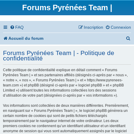
Forums Pyrénées Team |
FAQ
Inscription
Connexion
R
Accueil du forum
e
Forums Pyrénées Team | - Politique de
c
confidentialité
h
Cette politique de confidentialité explique en détail comment « Forums
e
Pyrénées Team | » et ses partenaires affiliés (désignés ci-après par « nous »,
« notre », « nos », « Forums Pyrénées Team | » et « https://www.pyrenees-
r
team.com ») et phpBB (désigné ci-après par « logiciel phpBB » et « phpBB
Limited ») utilisent toutes les informations collectées lors des sessions
c
d’utilisation de votre part (désignées ci-après par « vos informations »).
h
Vos informations sont collectées de deux manières différentes. Premièrement,
en naviguant sur « Forums Pyrénées Team | », le logiciel phpBB génèrera un
e
certain nombre de cookies qui sont de petits fichiers téléchargés
temporairement par le navigateur internet de votre ordinateur. Les deux
r
premiers cookies ne contiennent qu’un identifiant utilisateur et un identifiant
anonyme de session qui vous sont automatiquement assignés par le logiciel