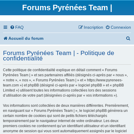
Forums Pyrénées Team |
FAQ
Inscription
Connexion
R
Accueil du forum
e
Forums Pyrénées Team | - Politique de
c
confidentialité
h
Cette politique de confidentialité explique en détail comment « Forums
e
Pyrénées Team | » et ses partenaires affiliés (désignés ci-après par « nous »,
« notre », « nos », « Forums Pyrénées Team | » et « https://www.pyrenees-
r
team.com ») et phpBB (désigné ci-après par « logiciel phpBB » et « phpBB
Limited ») utilisent toutes les informations collectées lors des sessions
c
d’utilisation de votre part (désignées ci-après par « vos informations »).
h
Vos informations sont collectées de deux manières différentes. Premièrement,
en naviguant sur « Forums Pyrénées Team | », le logiciel phpBB génèrera un
e
certain nombre de cookies qui sont de petits fichiers téléchargés
temporairement par le navigateur internet de votre ordinateur. Les deux
r
premiers cookies ne contiennent qu’un identifiant utilisateur et un identifiant
anonyme de session qui vous sont automatiquement assignés par le logiciel